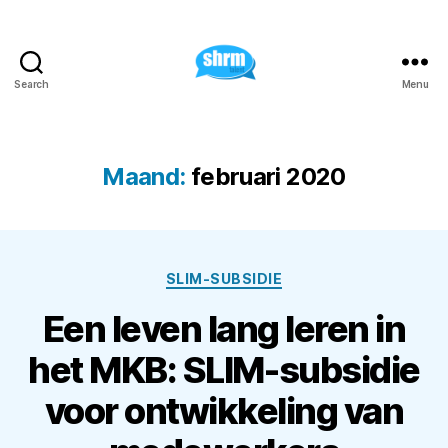
Search
Menu
shrm
talent
-
Coaching
Maand:
februari 2020
|
Training
|
Consultancy
Categorieën
SLIM-SUBSIDIE
Een leven lang leren in
het MKB: SLIM-subsidie
voor ontwikkeling van